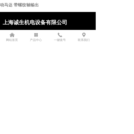
动马达 带螺纹轴输出
上海诚生机电设备有限公司
联系人 : 王国海 先生 （销售部 经理）
낀
넒
끅
끇
网站首页
产品中心
一键拔号
联系我们
联系电话 : 86 021 69900609
移动电话 : 18321079552 （微信同号）
传真 : 86 021 69900609
地址 : 中国 上海市嘉定区南翔镇
版权所有：
上海诚生机电设备有限公司
微信二维码